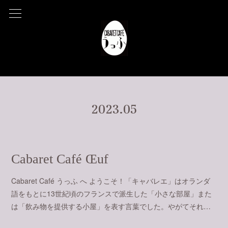
2023
.
05
Cabaret Café Œuf
Cabaret Café うっふ へ ようこそ！「キャバレエ」はオランダ
語をもとに13世紀頃のフランスで派生した「小さな部屋」また
は「飲み物を提供する小屋」を表す言葉でした。やがてそれ…