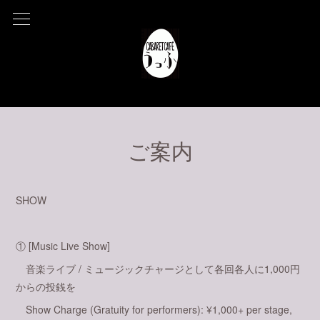
ご案内
SHOW
① [Music Live Show]
音楽ライブ / ミュージックチャージとして各回各人に1,000円
からの投銭を
Show Charge (Gratuity for performers): ¥1,000+ per stage,