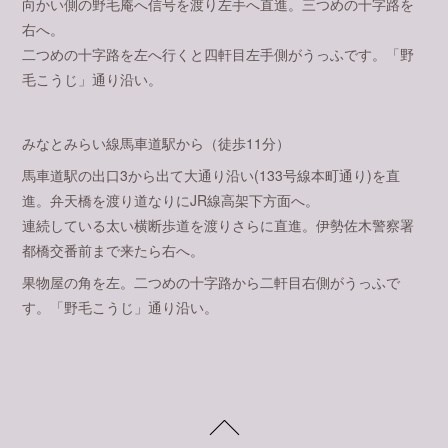
向かい側の野毛庵へ信号を渡り左手へ直進。三つめの十字路を
右へ。
二つめの十字路を左へ行くと四軒目左手側がうっふです。「野
毛こうじ」通り沿い。
みなとみらい線馬車道駅から（徒歩11分）
馬車道駅の出口3から出て大通り沿い(133号線本町通り)を直
進。弁天橋を渡り道なりにJR線高架下方面へ。
連続している太い横断歩道を渡りさらに直進。伊勢佐木警察署
都橋交番前まで来たら右へ。
果物屋の角を左。二つめの十字路から二軒目右側がうっふで
す。「野毛こうじ」通り沿い。